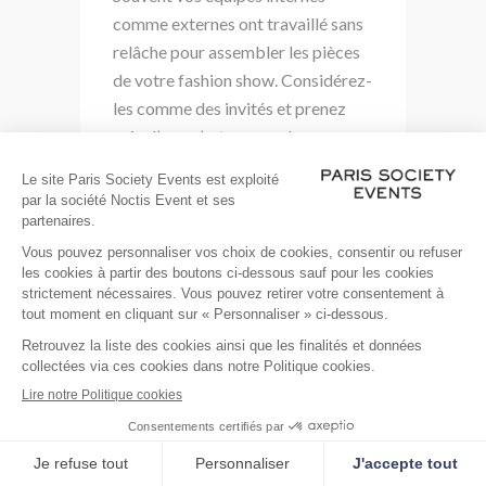
comme externes ont travaillé sans
relâche pour assembler les pièces
de votre fashion show. Considérez-
les comme des invités et prenez
soin d’eux, c’est un grand pas vers
un événement sans accroc.
Montrez leur votre reconnaissance
en leur fournissant de délicieuses
pièces de finger food, qui se
mangent facilement et leur
permettent de travailler tout en
s’alimentant.
Il faut aussi prévoir de les hydrater
: un cerveau hydraté est un cerveau
heureux, calme créatif, capable de
trouver des solutions.