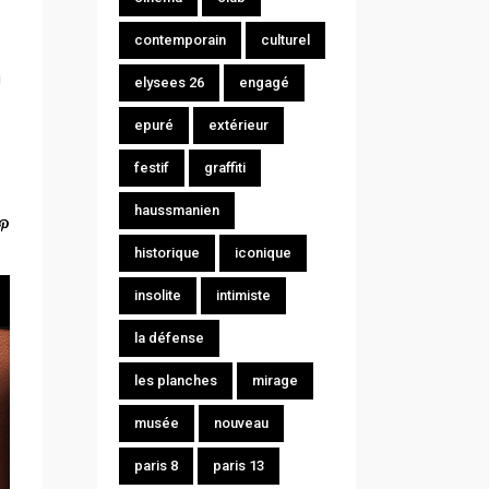
contemporain
culturel
̀
elysees 26
engagé
epuré
extérieur
festif
graffiti
haussmanien
historique
iconique
insolite
intimiste
la défense
les planches
mirage
musée
nouveau
paris 8
paris 13