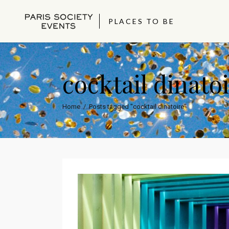
PLACES TO BE
cocktail dinato
Home
/
Posts tagged "cocktail dinatoire"