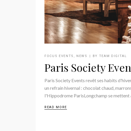
FOCUS EVENTS
,
NEWS
BY
TEAM DIGITAL
Paris Society Eve
Paris Society Events revêt ses habits d'hi
un refrain hivernal : chocolat chaud, marrons
l'Hippodrome ParisLongchamp se mettent a
READ MORE