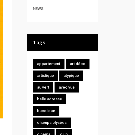
NEWS
Tags
appartement
art déco
artistique
atypique
au vert
avec vue
belle adresse
bucolique
champs elysées
cinéma
club