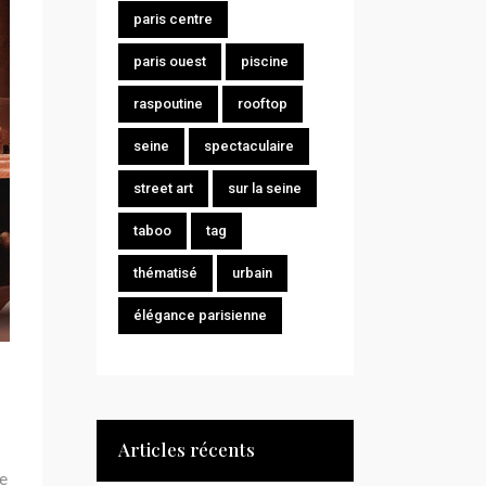
paris centre
paris ouest
piscine
raspoutine
rooftop
seine
spectaculaire
street art
sur la seine
taboo
tag
thématisé
urbain
élégance parisienne
Articles récents
de