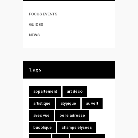
FOCUS EVENTS
GUIDES
NEWS
Tags
appartement
art déco
artistique
atypique
au vert
avec vue
belle adresse
bucolique
champs elysées