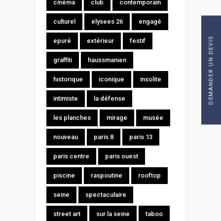
cinéma
club
contemporain
culturel
elysees 26
engagé
DEMANDER UN DEVIS
epuré
extérieur
festif
graffiti
haussmanien
historique
iconique
insolite
intimiste
la défense
les planches
mirage
musée
nouveau
paris 8
paris 13
paris centre
paris ouest
piscine
raspoutine
rooftop
seine
spectaculaire
street art
sur la seine
taboo