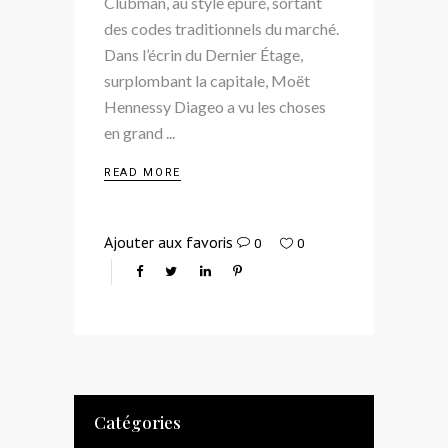
Clubman, au style épuré, sortant
des codes traditionnels du marché.
Dans l’écrin du Dernier Étage,
surplombant la capitale, Moët
Hennessy Diageo a vu les choses
en grand
READ MORE
Ajouter aux favoris
0
0
Catégories