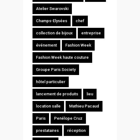
Atelier Swarovski
Champs-Elysées
chef
collection de bijoux
entreprise
événement
Fashion Week
Fashion Week haute couture
Groupe Paris Society
hôtel particulier
lancement de produits
lieu
location salle
Mathieu Pacaud
Paris
Penélope Cruz
prestataires
réception