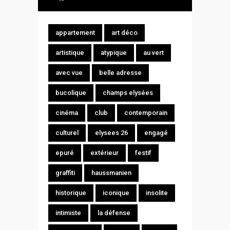
appartement
art déco
artistique
atypique
au vert
avec vue
belle adresse
bucolique
champs elysées
cinéma
club
contemporain
culturel
elysees 26
engagé
epuré
extérieur
festif
graffiti
haussmanien
historique
iconique
insolite
intimiste
la défense