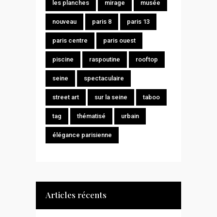
les planches
mirage
musée
nouveau
paris 8
paris 13
paris centre
paris ouest
piscine
raspoutine
rooftop
seine
spectaculaire
street art
sur la seine
taboo
tag
thématisé
urbain
élégance parisienne
Articles récents