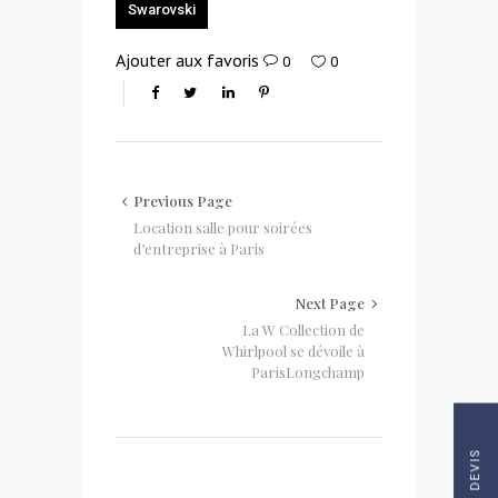
Swarovski
Ajouter aux favoris
0
0
Previous Page
Location salle pour soirées
d’entreprise à Paris
Next Page
La W Collection de
Whirlpool se dévoile à
ParisLongchamp