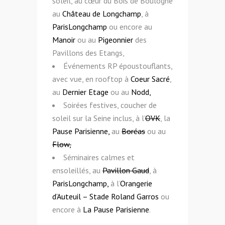
soleil, au cœur du Bois de Boulogne
au
Château de Longchamp
, à
ParisLongchamp
ou encore au
Manoir
ou au
Pigeonnier
des
Pavillons des Etangs,
Événements RP époustouflants,
avec vue, en rooftop à
Coeur Sacré
,
au
Dernier Etage
ou au
Nodd,
Soirées festives, coucher de
soleil sur la Seine inclus, à l’
OVK
, la
Pause Parisienne,
au
Boréas
ou au
Flow,
Séminaires calmes et
ensoleillés, au
Pavillon Gaud
, à
ParisLongchamp,
à l’
Orangerie
d’Auteuil – Stade Roland Garros
ou
encore à
La Pause Parisienne
.