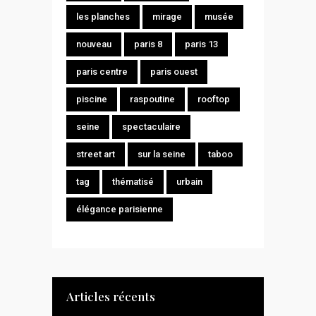
les planches
mirage
musée
nouveau
paris 8
paris 13
paris centre
paris ouest
piscine
raspoutine
rooftop
seine
spectaculaire
street art
sur la seine
taboo
tag
thématisé
urbain
élégance parisienne
Articles récents