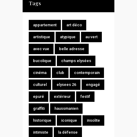
Tags
appartement
art déco
artistique
atypique
au vert
avec vue
belle adresse
bucolique
champs elysées
cinéma
club
contemporain
culturel
elysees 26
engagé
epuré
extérieur
festif
graffiti
haussmanien
historique
iconique
insolite
intimiste
la défense