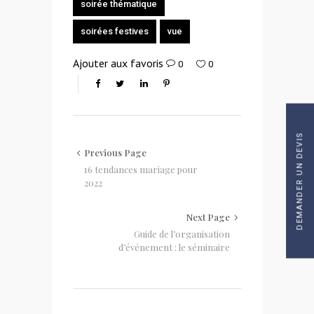
soirée thématique
soirées festives
vue
Ajouter aux favoris
0
0
DEMANDER UN DEVIS
Previous Page
16 tendances mariage pour
2022
Next Page
Guide de l’organisation
d’événement : le séminaire