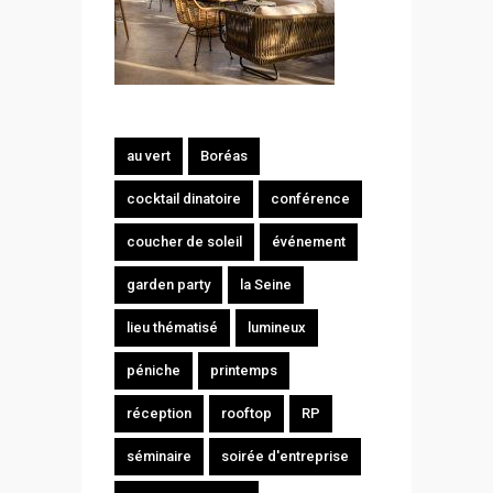
au vert
Boréas
cocktail dinatoire
conférence
coucher de soleil
événement
garden party
la Seine
lieu thématisé
lumineux
péniche
printemps
réception
rooftop
RP
séminaire
soirée d'entreprise