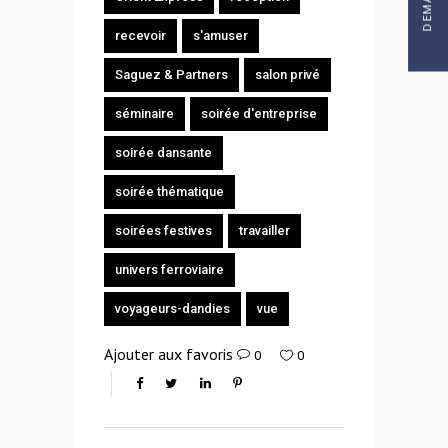
recevoir
s'amuser
Saguez & Partners
salon privé
séminaire
soirée d'entreprise
soirée dansante
soirée thématique
soirées festives
travailler
univers ferroviaire
voyageurs-dandies
vue
Ajouter aux favoris
0
0