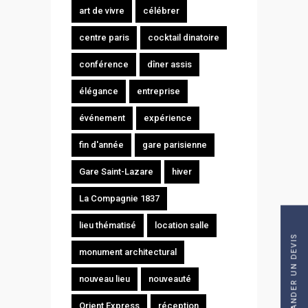
art de vivre
célébrer
centre paris
cocktail dinatoire
conférence
dîner assis
élégance
entreprise
événement
expérience
fin d'année
gare parisienne
Gare Saint-Lazare
hiver
La Compagnie 1837
lieu thématisé
location salle
DEMANDER UN DEVIS
monument architectural
nouveau lieu
nouveauté
Orient Express
réception