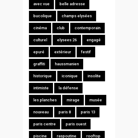
avec vue
belle adresse
bucolique
champs elysées
cinéma
club
contemporain
culturel
elysees 26
engagé
epuré
extérieur
festif
graffiti
haussmanien
historique
iconique
insolite
intimiste
la défense
les planches
mirage
musée
nouveau
paris 8
paris 13
paris centre
paris ouest
piscine
raspoutine
rooftop