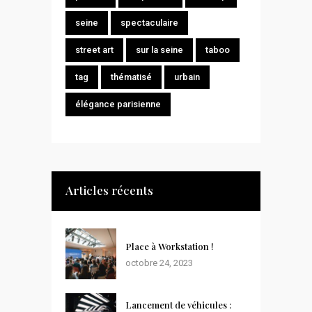
seine
spectaculaire
street art
sur la seine
taboo
tag
thématisé
urbain
élégance parisienne
Articles récents
Place à Workstation !
octobre 24, 2023
Lancement de véhicules :