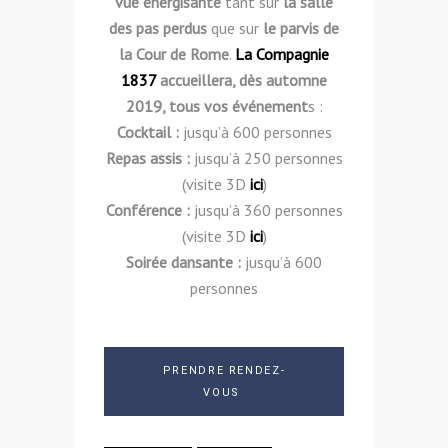
vue énergisante
tant sur
la salle
des pas perdus
que sur
le parvis de
la Cour de Rome
.
La Compagnie
1837
accueillera, dès automne
2019, tous vos événement
s :
Cocktail :
jusqu’à 600 personnes
Repas assis :
jusqu’à 250 personnes
(visite 3D
ici
)
Conférence :
jusqu’à 360 personnes
(visite 3D
ici
)
Soirée dansante :
jusqu’à 600
personnes
PRENDRE RENDEZ-
VOUS